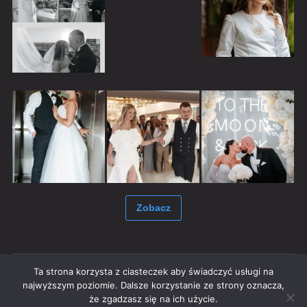
Zobacz
Ta strona korzysta z ciasteczek aby świadczyć usługi na
najwyższym poziomie. Dalsze korzystanie ze strony oznacza,
Copyright © 2021 — You and Me - fotografia i film
że zgadzasz się na ich użycie.