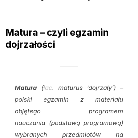
Fotograf i kamerzysta Kraków.
blog. Blog
Matura – czyli egzamin
dojrzałości
Matura
(
łac.
maturus
‘dojrzały’) –
polski egzamin z materiału
objętego programem
nauczania (podstawą programową)
wybranych przedmiotów na