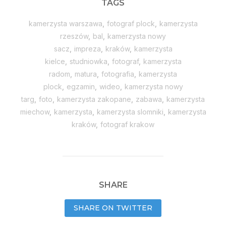
TAGS
kamerzysta warszawa
,
fotograf plock
,
kamerzysta
rzeszów
,
bal
,
kamerzysta nowy
sacz
,
impreza
,
kraków
,
kamerzysta
kielce
,
studniowka
,
fotograf
,
kamerzysta
radom
,
matura
,
fotografia
,
kamerzysta
plock
,
egzamin
,
wideo
,
kamerzysta nowy
targ
,
foto
,
kamerzysta zakopane
,
zabawa
,
kamerzysta
miechow
,
kamerzysta
,
kamerzysta slomniki
,
kamerzysta
kraków
,
fotograf krakow
SHARE
SHARE ON TWITTER