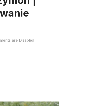
zymon |
mowanie
ents are Disabled