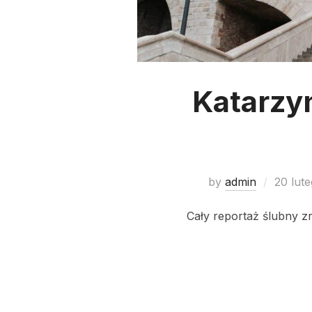
Katarzy
by
admin
20 lut
Cały reportaż ślubny z