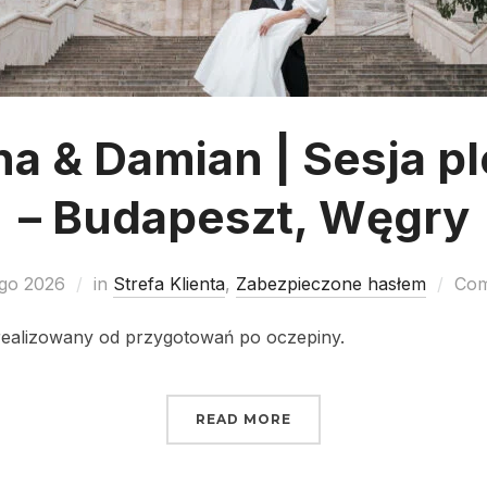
na & Damian | Sesja p
– Budapeszt, Węgry
ego 2026
in
Strefa Klienta
,
Zabezpieczone hasłem
Com
realizowany od przygotowań po oczepiny.
READ MORE