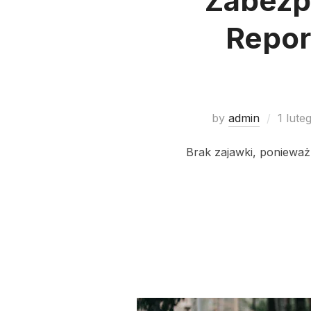
Zabezp
Report
by
admin
1 lute
Brak zajawki, ponieważ