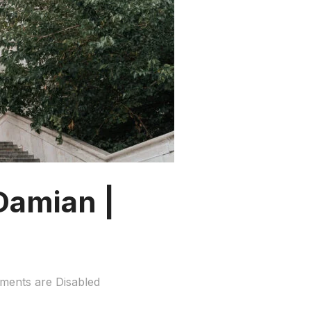
Damian |
ents are Disabled