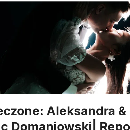
eczone: Aleksandra & 
ac Domaniowski| Repo