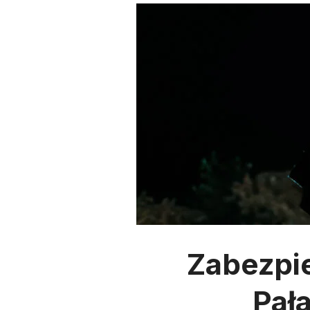
Zabezpi
Pał