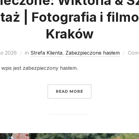
ieczone: Wiktoria & S
aż | Fotografia i fil
Kraków
go 2026
in
Strefa Klienta
,
Zabezpieczone hasłem
Comm
 wpis jest zabezpieczony hasłem.
READ MORE