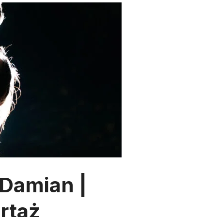
Damian |
rtaż