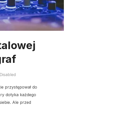
talowej
graf
Disabled
dzie przystępował do
tóry dotyka każdego
siebie. Ale przed