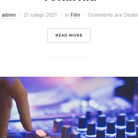
y
admin
21 lutego 2021
in
Film
Comments are Disab
READ MORE