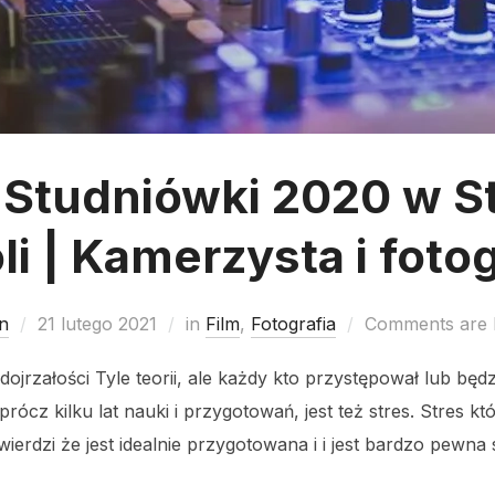
r Studniówki 2020 w S
i | Kamerzysta i foto
n
21 lutego 2021
in
Film
,
Fotografia
Comments are 
dojrzałości Tyle teorii, ale każdy kto przystępował lub bę
rócz kilku lat nauki i przygotowań, jest też stres. Stres k
wierdzi że jest idealnie przygotowana i i jest bardzo pewna 