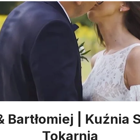
& Bartłomiej | Kuźnia
Tokarnia