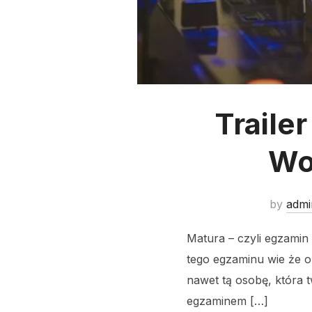
Traile
Wol
by
admi
Matura – czyli egzamin 
tego egzaminu wie że op
nawet tą osobę, która t
egzaminem […]