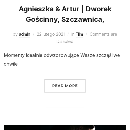
Agnieszka & Artur | Dworek
Gościnny, Szczawnica,
by
admin
22 lutego 2021
in
Film
Comments are
Disabled
Momenty idealnie odwzorowujące Wasze szczęśliwe
chwile
READ MORE