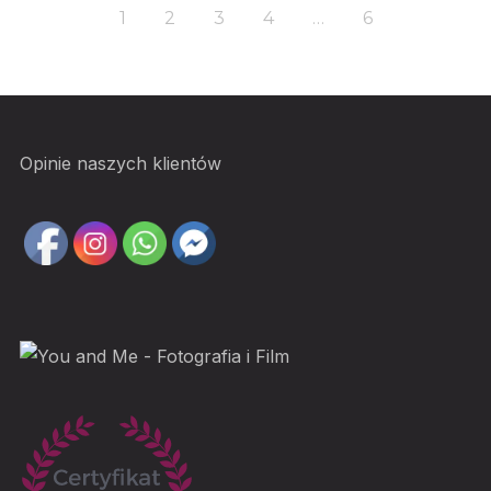
1
2
3
4
…
6
Opinie naszych klientów